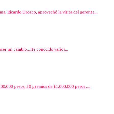
ma, Ricardo Orozco, aprovechó la visita del gerente...
hacer un cambio…He conocido varios...
0.000 pesos, 30 premios de $1.000.000 pesos ,...