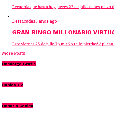
Recuerda que hasta hoy jueves 22 de julio tienes plazo 
Destacadas
5 años ago
GRAN BINGO MILLONARIO VIRT
Este viernes 23 de julio 7p.m. ¡No te lo pierdas! Aplica
More Posts
Descarga Gratis
Canica TV
Donar a Canica