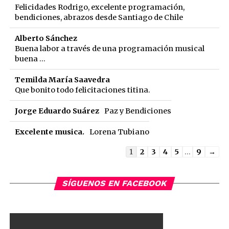
Felicidades Rodrigo, excelente programación,
bendiciones, abrazos desde Santiago de Chile
Alberto Sánchez
Buena labor a través de una programación musical
buena ...
Temilda María Saavedra
Que bonito todo felicitaciones titina.
Jorge Eduardo Suárez
Paz y Bendiciones
Excelente musica.
Lorena Tubiano
Guestbook
1
2
3
4
5
...
9
→
list
navigation
SÍGUENOS EN FACEBOOK