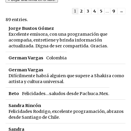
Guestbook
1
2
3
4
5
...
9
→
list
89 entries.
navigation
Jorge Bustos Gómez
Excelente emisora, con una programación que
acompaña, entretiene y brinda información
actualizada. Digna de ser compartida. Gracias.
German Vargas
Colombia
German Vargas
Difícilmente habrá alguien que supere a Shakira como
artista y cultura universal.
Beto
Felicidades...saludos desde Pachuca.Mex.
Sandra Rincón
Felicidades Rodrigo, excelente programación, abrazos
desde Santiago de Chile.
Sandra