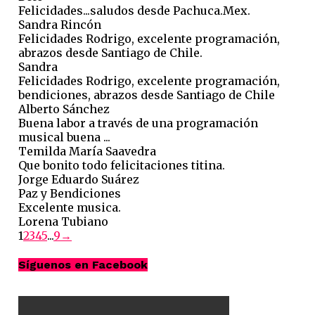
Felicidades...saludos desde Pachuca.Mex.
Sandra Rincón
Felicidades Rodrigo, excelente programación,
abrazos desde Santiago de Chile.
Sandra
Felicidades Rodrigo, excelente programación,
bendiciones, abrazos desde Santiago de Chile
Alberto Sánchez
Buena labor a través de una programación
musical buena ...
Temilda María Saavedra
Que bonito todo felicitaciones titina.
Jorge Eduardo Suárez
Paz y Bendiciones
Excelente musica.
Lorena Tubiano
Guestbook
1
2
3
4
5
...
9
→
list
navigation
Síguenos en Facebook