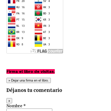
Firma el libro de visitas.
Déjanos tu comentario
Hide
x
this
Nombre *
form.