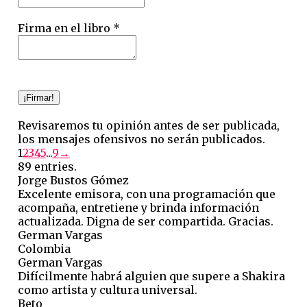
Firma en el libro *
Revisaremos tu opinión antes de ser publicada,
los mensajes ofensivos no serán publicados.
Guestbook
1
2
3
4
5
...
9
→
list
89 entries.
navigation
Jorge Bustos Gómez
Excelente emisora, con una programación que
acompaña, entretiene y brinda información
actualizada. Digna de ser compartida. Gracias.
German Vargas
Colombia
German Vargas
Difícilmente habrá alguien que supere a Shakira
como artista y cultura universal.
Beto