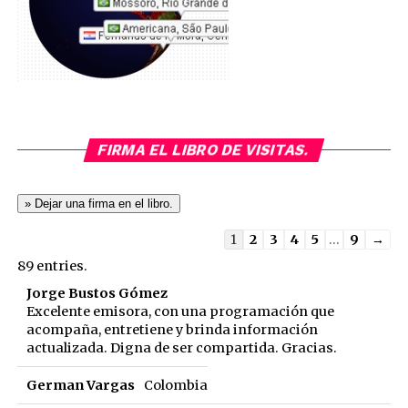
FIRMA EL LIBRO DE VISITAS.
Guestbook
1
2
3
4
5
...
9
→
list
89 entries.
navigation
Jorge Bustos Gómez
Excelente emisora, con una programación que
acompaña, entretiene y brinda información
actualizada. Digna de ser compartida. Gracias.
German Vargas
Colombia