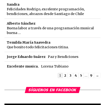
Sandra
Felicidades Rodrigo, excelente programación,
bendiciones, abrazos desde Santiago de Chile
Alberto Sánchez
Buena labor a través de una programación musical
buena ...
Temilda María Saavedra
Que bonito todo felicitaciones titina.
Jorge Eduardo Suárez
Paz y Bendiciones
Excelente musica.
Lorena Tubiano
Guestbook
1
2
3
4
5
...
9
→
list
navigation
SÍGUENOS EN FACEBOOK