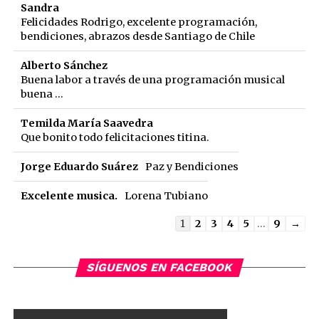
Sandra
Felicidades Rodrigo, excelente programación,
bendiciones, abrazos desde Santiago de Chile
Alberto Sánchez
Buena labor a través de una programación musical
buena ...
Temilda María Saavedra
Que bonito todo felicitaciones titina.
Jorge Eduardo Suárez
Paz y Bendiciones
Excelente musica.
Lorena Tubiano
Guestbook
1
2
3
4
5
...
9
→
list
navigation
SÍGUENOS EN FACEBOOK