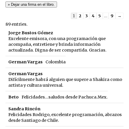
Guestbook
1
2
3
4
5
...
9
→
list
89 entries.
navigation
Jorge Bustos Gómez
Excelente emisora, con una programación que
acompaña, entretiene y brinda información
actualizada. Digna de ser compartida. Gracias.
German Vargas
Colombia
German Vargas
Difícilmente habrá alguien que supere a Shakira como
artista y cultura universal.
Beto
Felicidades...saludos desde Pachuca.Mex.
Sandra Rincón
Felicidades Rodrigo, excelente programación, abrazos
desde Santiago de Chile.