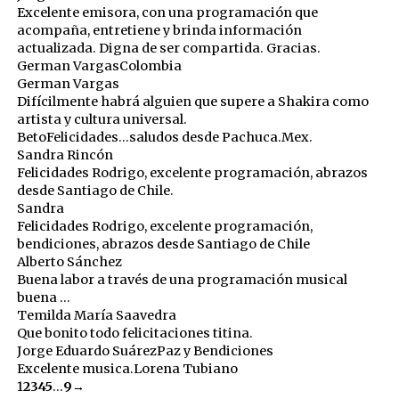
Excelente emisora, con una programación que
acompaña, entretiene y brinda información
actualizada. Digna de ser compartida. Gracias.
German Vargas
Colombia
German Vargas
Difícilmente habrá alguien que supere a Shakira como
artista y cultura universal.
Beto
Felicidades...saludos desde Pachuca.Mex.
Sandra Rincón
Felicidades Rodrigo, excelente programación, abrazos
desde Santiago de Chile.
Sandra
Felicidades Rodrigo, excelente programación,
bendiciones, abrazos desde Santiago de Chile
Alberto Sánchez
Buena labor a través de una programación musical
buena ...
Temilda María Saavedra
Que bonito todo felicitaciones titina.
Jorge Eduardo Suárez
Paz y Bendiciones
Excelente musica.
Lorena Tubiano
Guestbook
1
2
3
4
5
...
9
→