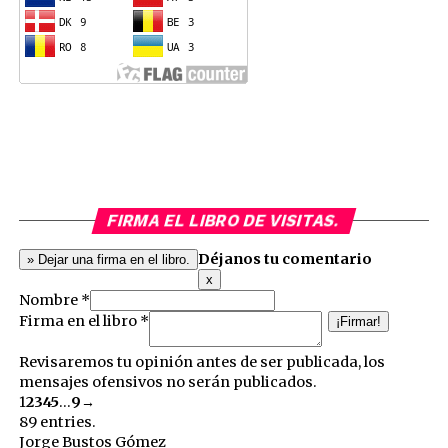
FIRMA EL LIBRO DE VISITAS.
Déjanos tu comentario
Hide
x
this
Nombre *
form.
Firma en el libro *
Revisaremos tu opinión antes de ser publicada, los
mensajes ofensivos no serán publicados.
Guestbook
1
2
3
4
5
...
9
→
list
89 entries.
navigation
Jorge Bustos Gómez