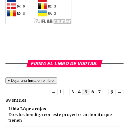
FIRMA EL LIBRO DE VISITAS.
Guestbook
←
1
...
3
4
5
6
7
...
9
→
list
89 entries.
navigation
Libia López rojas
Dios los bendiga con este proyecto tan bonito que
tienen