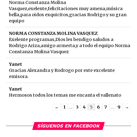
Norma Constanza Molina
Vasquez,exelente,felicitaciones muy amena,música
bella,para oidos exquicitos,gracias Rodrigo y su gran
equipo
NORMA CONSTANZA MOLINA VASQUEZ
Exelente programas,Dios les bendigo saludos a
Rodrigo Ariza,amigo armerta,y a todo el equipo Norma
Constanza Molina Vasquez
Yanet
Gracias Alexandra y Rodrogo por este excelente
emisora.
Yanet
Hermosos todos los temas me encanta el vallenato
Guestbook
←
1
...
3
4
5
6
7
...
9
→
list
navigation
SÍGUENOS EN FACEBOOK