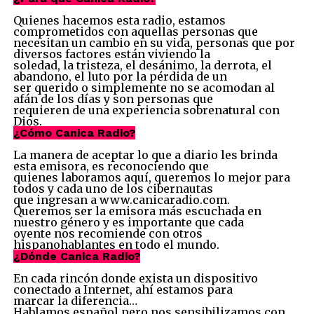
Quienes hacemos esta radio, estamos
comprometidos con aquellas personas que
necesitan un cambio en su vida, personas que por
diversos factores están viviendo la
soledad, la tristeza, el desánimo, la derrota, el
abandono, el luto por la pérdida de un
ser querido o simplemente no se acomodan al
afán de los días y son personas que
requieren de una experiencia sobrenatural con
Dios.
¿Cómo Canica Radio?
La manera de aceptar lo que a diario les brinda
esta emisora, es reconociendo que
quienes laboramos aquí, queremos lo mejor para
todos y cada uno de los cibernautas
que ingresan a www.canicaradio.com.
Queremos ser la emisora más escuchada en
nuestro género y es importante que cada
oyente nos recomiende con otros
hispanohablantes en todo el mundo.
¿Dónde Canica Radio?
En cada rincón donde exista un dispositivo
conectado a Internet, ahí estamos para
marcar la diferencia…
Hablamos español pero nos sensibilizamos con