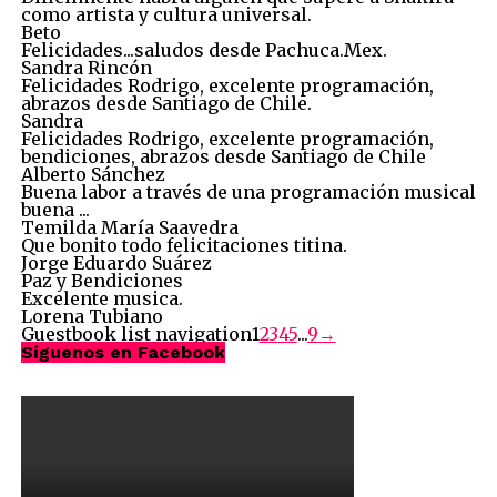
como artista y cultura universal.
Beto
Felicidades...saludos desde Pachuca.Mex.
Sandra Rincón
Felicidades Rodrigo, excelente programación,
abrazos desde Santiago de Chile.
Sandra
Felicidades Rodrigo, excelente programación,
bendiciones, abrazos desde Santiago de Chile
Alberto Sánchez
Buena labor a través de una programación musical
buena ...
Temilda María Saavedra
Que bonito todo felicitaciones titina.
Jorge Eduardo Suárez
Paz y Bendiciones
Excelente musica.
Lorena Tubiano
Guestbook list navigation
1
2
3
4
5
...
9
→
Síguenos en Facebook