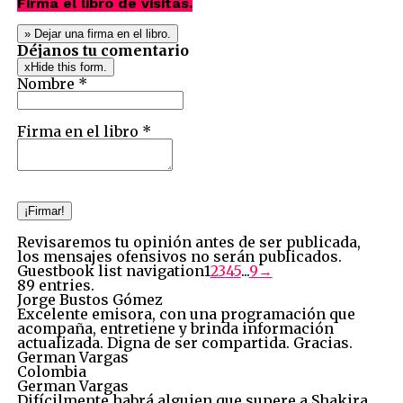
Firma el libro de visitas.
Déjanos tu comentario
x
Hide this form.
Nombre *
Firma en el libro *
Revisaremos tu opinión antes de ser publicada,
los mensajes ofensivos no serán publicados.
Guestbook list navigation
1
2
3
4
5
...
9
→
89 entries.
Jorge Bustos Gómez
Excelente emisora, con una programación que
acompaña, entretiene y brinda información
actualizada. Digna de ser compartida. Gracias.
German Vargas
Colombia
German Vargas
Difícilmente habrá alguien que supere a Shakira