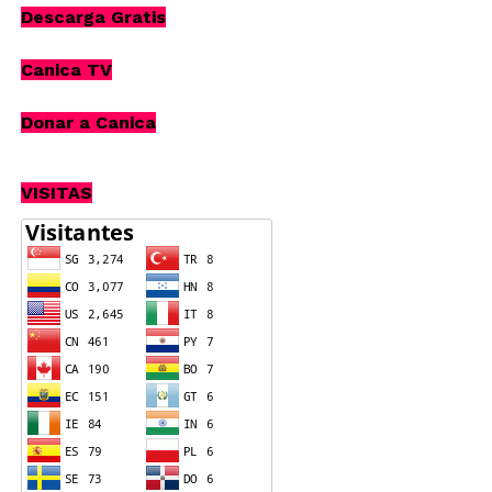
Descarga Gratis
Canica TV
Donar a Canica
VISITAS