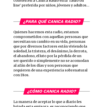
convierten a Canica Radio en la ‘radio on
line’ preferida por niños, jóvenes y adultos…
¿PARA QUÉ CANICA RADIO?
Quienes hacemos esta radio, estamos
comprometidos con aquellas personas que
necesitan un cambio en su vida, personas
que por diversos factores están viviendo la
soledad, la tristeza, el desánimo, la derrota,
el abandono, el luto por la pérdida de un
ser querido o simplemente no se acomodan
al afán de los días y son personas que
requieren de una experiencia sobrenatural
con Dios.
¿CÓMO CANICA RADIO?
La manera de aceptar lo que a diario les
brinda esta emisora, es reconociendo que