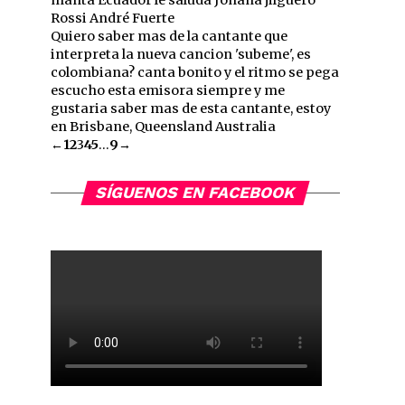
manta Ecuador le saluda Johana jilguero
Rossi André Fuerte
Quiero saber mas de la cantante que
interpreta la nueva cancion 'subeme', es
colombiana? canta bonito y el ritmo se pega
escucho esta emisora siempre y me
gustaria saber mas de esta cantante, estoy
en Brisbane, Queensland Australia
Guestbook
←
1
2
3
4
5
...
9
→
list
navigation
SÍGUENOS EN FACEBOOK