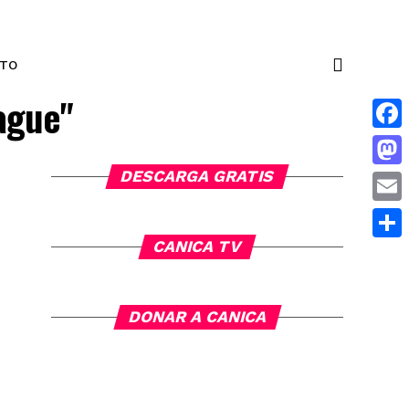
NTO
ague"
Face
DESCARGA GRATIS
Mas
Emai
CANICA TV
Comp
DONAR A CANICA