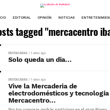
ICIO
EDITORIAL
OPINIÓN
NOTICIAS
ENTRETENIMIE
posts tagged "mercacentro ib
DESTACADAS
5 años ago
Solo queda un dia…
DESTACADAS
5 años ago
Vive la Mercaderia de
electrodomésticos y tecnología
Mercacentro…
Por tus compras podrás participar en el gran Bingo