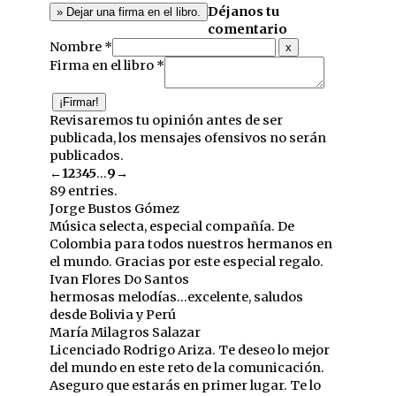
Déjanos tu
comentario
Nombre *
Hide
x
this
Firma en el libro *
form.
Revisaremos tu opinión antes de ser
publicada, los mensajes ofensivos no serán
publicados.
Guestbook
←
1
2
3
4
5
...
9
→
list
89 entries.
navigation
Jorge Bustos Gómez
Música selecta, especial compañía. De
Colombia para todos nuestros hermanos en
el mundo. Gracias por este especial regalo.
Ivan Flores Do Santos
hermosas melodías...excelente, saludos
desde Bolivia y Perú
María Milagros Salazar
Licenciado Rodrigo Ariza. Te deseo lo mejor
del mundo en este reto de la comunicación.
Aseguro que estarás en primer lugar. Te lo