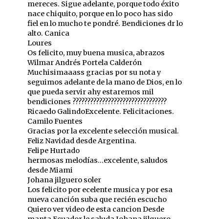
mereces. Sigue adelante, porque todo éxito
nace chiquito, porque en lo poco has sido
fiel en lo mucho te pondré. Bendiciones dr lo
alto. Canica
Loures
Os felicito, muy buena musica, abrazos
Wilmar Andrés Portela Calderón
Muchisimaaass gracias por su nota y
seguimos adelante de la mano de Dios, en lo
que pueda servir ahy estaremos mil
bendiciones ????????????????????????????????️
Ricaedo Galindo
Excelente. Felicitaciones.
Camilo Fuentes
Gracias por la excelente selección musical.
Feliz Navidad desde Argentina.
Felipe Hurtado
hermosas melodías...excelente, saludos
desde Miami
Johana jilguero soler
Los felicito por ecelente musica y por esa
nueva canción suba que recién escucho
Quiero ver video de esta cancion Desde