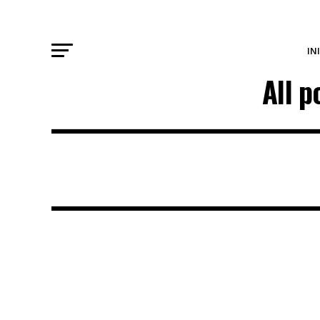
IN
All 