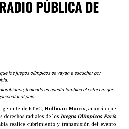
RADIO PÚBLICA DE
 que los juegos olímpicos se vayan a escuchar por
bia.
olombianos, teniendo en cuenta también el esfuerzo que
7,6 kilómetros con 930 metros de desnivel. También
presentar al país.
ategorías, entre ellas Push Bike, Iniciación A,
l gerente de RTVC,
Hollman Morris
, anuncia que
y Pre- Infantil, pensada para los que apenas están
s derechos radiales de los
Juegos Olímpicos París
bia realice cubrimiento y transmisión del evento