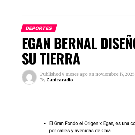
DEPORTES
EGAN BERNAL DISEÑ
SU TIERRA
Published
9 meses ago
on
noviembre 17, 2025
By
Canicaradio
El Gran Fondo el Origen x Egan, es una 
por calles y avenidas de Chía.