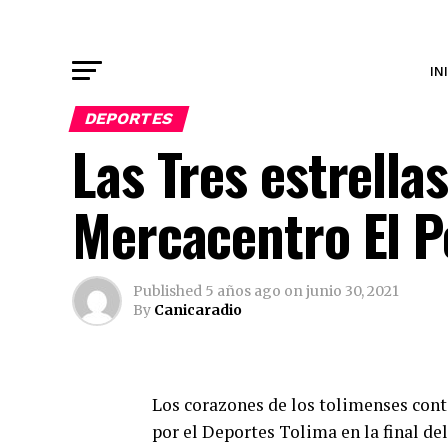
IN
DEPORTES
Las Tres estrella
Mercacentro El P
Published
5 años ago
on
junio 30, 2021
By
Canicaradio
Los corazones de los tolimenses cont
por el Deportes Tolima en la final de