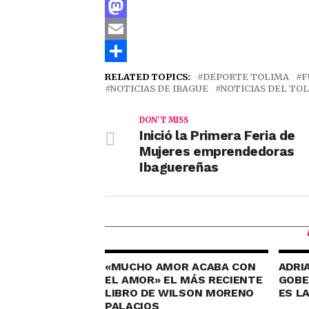
Facebook
Mastodon
Email
Compartir
RELATED TOPICS:
DEPORTE TOLIMA
F
NOTICIAS DE IBAGUE
NOTICIAS DEL TO
DON'T MISS
Inició la Primera Feria de
Mujeres emprendedoras
Ibaguereñas
«MUCHO AMOR ACABA CON
ADRI
EL AMOR» EL MÁS RECIENTE
GOBE
LIBRO DE WILSON MORENO
ES L
PALACIOS