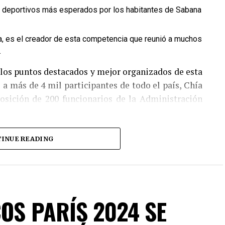
 deportivos más esperados por los habitantes de Sabana
a, es el creador de esta competencia que reunió a muchos
.
 los puntos destacados y mejor organizados de esta
 a más de 4 mil participantes de todo el país, Chía
posición de 200 funcionarios de la Administración
se adaptaron a diferentes niveles de exigencia. La
INUE READING
4 kilómetros con 2.098 metros de desnivel positivo.
OS PARÍS 2024 SE