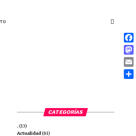
NTO
Face
Mas
Emai
Comp
CATEGORÍAS
.
(13)
Actualidad
(81)