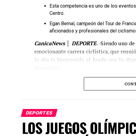
Esta competencia es uno de los eventos
Centro.
Egan Bernal, campeón del Tour de Franci
aficionados y profesionales del ciclismo
CanicaNews │ DEPORTE
. -Siendo uno de
emocionante carrera ciclística, que reunió
le dio la bienvenida al fondo con la dis
Municipal.
El evento contó con tres modalidades que 
CONT
prueba principal, el Gran Fondo, cubrió 16
DEPORTES
LOS JUEGOS OLÍMPIC