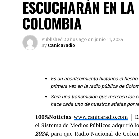
ESCUCHARÁN EN LA 
COLOMBIA
Published
2 años ago
on
junio 11, 2024
By
Canicaradio
Es un acontecimiento histórico el hecho
primera vez en la radio pública de Colom
Será una transmisión que merecen los c
Por su parte, el Medio Fondo recorrió 10
hace cada uno de nuestros atletas por re
hubo una modalidad infantil, con seis c
100%Noticias
www.canicaradio.com
│ E
Iniciación B, Iniciación C, Principiante 
el Sistema de Medios Públicos adquirió lo
iniciando en el ciclismo.
2024
, para que Radio Nacional de Colom