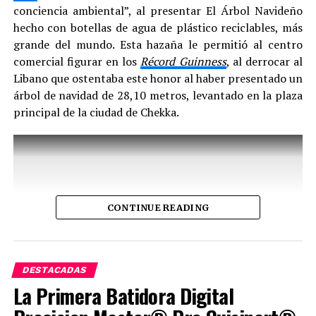
módulos, los beneficiarios recibirán una certificación
conciencia ambiental”, al presentar El Árbol Navideño
por parte de la CCB y Grupo Bimbo.
hecho con botellas de agua de plástico reciclables, más
grande del mundo. Esta hazaña le permitió al centro
comercial figurar en los
Récord Guinness
, al derrocar al
Libano que ostentaba este honor al haber presentado un
árbol de navidad de 28,10 metros, levantado en la plaza
principal de la ciudad de Chekka.
Canicaradio
See author's posts
CONTINUE READING
“En línea con nuestra estrategia de sustentabilidad,
buscamos generar acciones que contribuyan a mejorar la
calidad de vida de las comunidades en donde estamos
Comparte esto:
presentes y, en el marco de nuestros compromisos de
DESTACADAS
responsabilidad social, nos unimos con la CCB para el
Twitter
Facebook
La Primera Batidora Digital
fortalecimiento de 28 Expendios con Sentido Social
CENTRO CHÍA
con su gerente
Martha Patricia