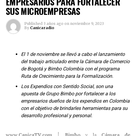
EMPRESARIOS PARA FORTALECER
SUS MICROEMPRESAS
Informa CANICA Producciones S.A.S. Copyright 2024 10 Años
Esta es una publicación a través de los medios:
Published
3 años ago
on
noviembre 9, 2023
www.CANICATV.com
,
By
Canicaradio
www.canicaradio.com
,
Revista UFF!
y Agencia
Informativa
100% NOTICIAS
.
El 1 de noviembre se llevó a cabo el lanzamiento
CONTACTO: +57
310 3405162
– +57
317 8 226422
del trabajo articulado entre la Cámara de Comercio
Será un festival lleno de sorpresas, donde aprenderás y
de Bogotá y Bimbo Colombia con el programa
emprenderás con nuevo ímpetu y renovadas
E-mail
contacto@canicaTV.com
Ruta de Crecimiento para la Formalización.
estrategias; inscríbete y aprovecha los talleres, las
Los Expendios con Sentido Social, son una
charlas y la conferencia
“Haciendo negocios con
apuesta de Grupo Bimbo por fortalecer a los
caché”
con el éxitoso empresario y hombre de radio y
empresarios dueños de los expendios en Colombia
televisión
Willian Vinasco Ch
., esta es una brillante
con el objetivo de brindarles herramientas para su
oportunidad que no te puedes perder.
desarrollo profesional y personal.
Link de Inscripción:
https://docs.google.com/forms/d/e/1FAIpQLSerehqxW
www.CanicaTV.com
│
Bimbo
y la
Cámara de