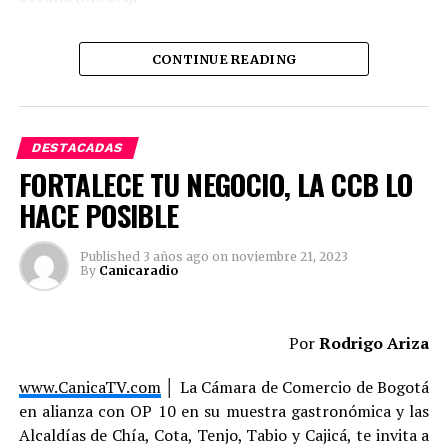
Esta oficina comenzó a funcionar en el otoño del 2022 y
CONTINUE READING
la directora Mickie dijo que a finales de este año
comenzarán sesiones informativas en varios idiomas,
incluyendo el español, emitirán folletos informativos y
buscarán a los agricultores latinos para vincularlos a
DESTACADAS
esta iniciativa.
FORTALECE TU NEGOCIO, LA CCB LO
HACE POSIBLE
Published
3 años ago
on
noviembre 21, 2023
By
Canicaradio
Por
Rodrigo Ariza
www.CanicaTV.com
│ La Cámara de Comercio de Bogotá
en alianza con OP 10 en su muestra gastronómica y las
Alcaldías de Chía, Cota, Tenjo, Tabio y Cajicá, te invita a
Se estima que hay 673 agricultores latinos en el estado