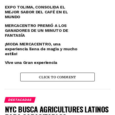
EXPO TOLIMA, CONSOLIDA EL
MEJOR SABOR DEL CAFÉ EN EL
MUNDO
Comparte esto:
MERCACENTRO PREMIÓ A LOS
GANADORES DE UN MINUTO DE
Twitter
Facebook
FANTASÍA
Facebook
Mastodon
Email
Compartir
¡MODA MERCACENTRO, una
experiencia llena de magia y mucho
estilo!
RELATED TOPICS:
ELECTRODOMESTICOS
Vive una Gran experiencia
MERCACENTRO
MERCACENTRO IBAGUE
NOTICIAS DE IBAGUE
NOTICIAS DEL TOLIMA
TECNOLOGIA
CLICK TO COMMENT
UP NEXT
Solo queda un dia…
DON'T MISS
DESTACADAS
¿Ya activaste tu cartón de #BingoMillonario?
NYC BUSCA AGRICULTURES LATINOS