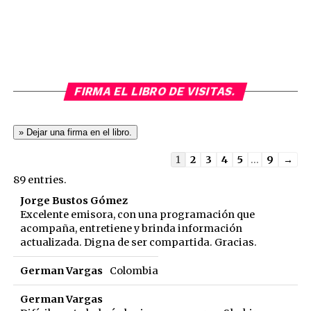
FIRMA EL LIBRO DE VISITAS.
Guestbook
1
2
3
4
5
...
9
→
list
89 entries.
navigation
Jorge Bustos Gómez
Excelente emisora, con una programación que
acompaña, entretiene y brinda información
actualizada. Digna de ser compartida. Gracias.
German Vargas
Colombia
German Vargas