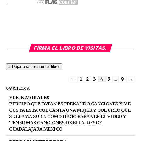
FIRMA EL LIBRO DE VISITAS.
Guestbook
←
1
2
3
4
5
...
9
→
list
89 entries.
navigation
ELKIN MORALES
PERCIBO QUE ESTAN ESTRENANDO CANCIONES Y ME
GUSTA ESTA QUE CANTA UNA MUJER Y QUE CREO QUE
SE LLAMA SUBE. COMO HAGO PARA VER EL VIDEO Y
TENER MAS CANCIONES DE ELLA. DESDE
GUADALAJARA MEXICO