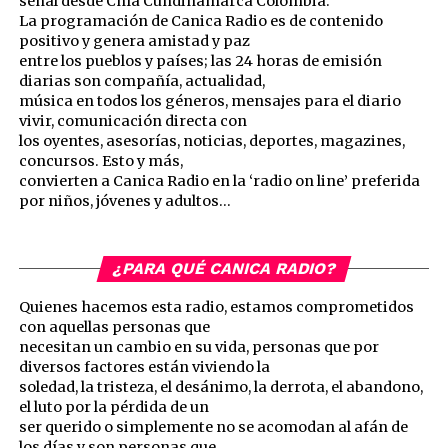
señal desde Chía Cundinamarca Colombia.
La programación de Canica Radio es de contenido
positivo y genera amistad y paz
entre los pueblos y países; las 24 horas de emisión
diarias son compañía, actualidad,
música en todos los géneros, mensajes para el diario
vivir, comunicación directa con
los oyentes, asesorías, noticias, deportes, magazines,
concursos. Esto y más,
convierten a Canica Radio en la ‘radio on line’ preferida
por niños, jóvenes y adultos…
¿PARA QUÉ CANICA RADIO?
Quienes hacemos esta radio, estamos comprometidos
con aquellas personas que
necesitan un cambio en su vida, personas que por
diversos factores están viviendo la
soledad, la tristeza, el desánimo, la derrota, el abandono,
el luto por la pérdida de un
ser querido o simplemente no se acomodan al afán de
los días y son personas que