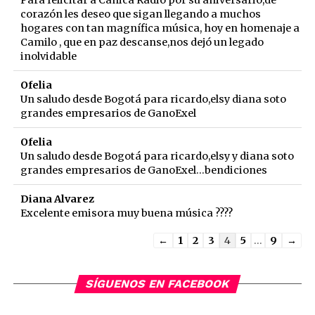
Para felicitar a Canica Radio por su aniversario,de
corazón les deseo que sigan llegando a muchos
hogares con tan magnífica música, hoy en homenaje a
Camilo , que en paz descanse,nos dejó un legado
inolvidable
Ofelia
Un saludo desde Bogotá para ricardo,elsy diana soto
grandes empresarios de GanoExel
Ofelia
Un saludo desde Bogotá para ricardo,elsy y diana soto
grandes empresarios de GanoExel...bendiciones
Diana Alvarez
Excelente emisora muy buena música ????
Guestbook
←
1
2
3
4
5
...
9
→
list
navigation
SÍGUENOS EN FACEBOOK