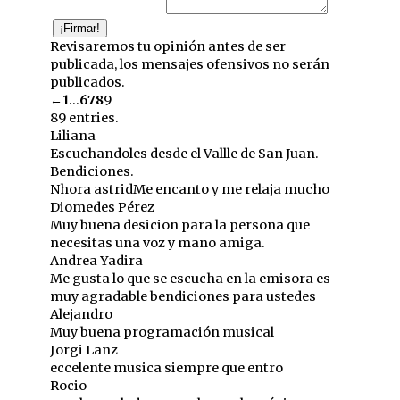
Revisaremos tu opinión antes de ser
publicada, los mensajes ofensivos no serán
publicados.
Guestbook
←
1
...
6
7
8
9
list
89 entries.
navigation
Liliana
Escuchandoles desde el Vallle de San Juan.
Bendiciones.
Nhora astrid
Me encanto y me relaja mucho
Diomedes Pérez
Muy buena desicion para la persona que
necesitas una voz y mano amiga.
Andrea Yadira
Me gusta lo que se escucha en la emisora es
muy agradable bendiciones para ustedes
Alejandro
Muy buena programación musical
Jorgi Lanz
eccelente musica siempre que entro
Rocio