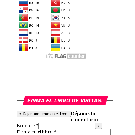
FIRMA EL LIBRO DE VISITAS.
Déjanos tu
comentario
Nombre *
Hide
x
this
Firma en el libro *
form.