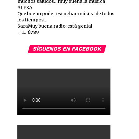
muchos saludos...muy buena la música
ALEXA
Que bueno poder escuchar música de todos
los tiempos..
Sara
Muy buena radio, está genial
Guestbook
←
1
...
6
7
8
9
list
navigation
SÍGUENOS EN FACEBOOK