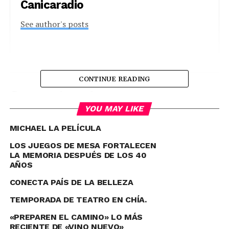
Canicaradio
See author's posts
CONTINUE READING
Comparte esto:
YOU MAY LIKE
Twitter
Facebook
MICHAEL LA PELÍCULA
Facebook
Mastodon
Email
Compartir
LOS JUEGOS DE MESA FORTALECEN
LA MEMORIA DESPUÉS DE LOS 40
AÑOS
RELATED TOPICS:
SUPERIOR
CONECTA PAÍS DE LA BELLEZA
UP NEXT
TEMPORADA DE TEATRO EN CHÍA.
24 Horas…
«PREPAREN EL CAMINO» LO MÁS
DON'T MISS
RECIENTE DE «VINO NUEVO»