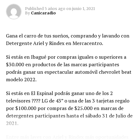
Published
5 años ago
on
junio 1, 2021
By
Canicaradio
Canicaradio
Gana el carro de tus sueños, comprando y lavando con
See author's posts
Detergente Ariel y Rindex en Mercacentro.
Si estás en Ibagué por compras iguales o superiores a
$30.000 en productos de las marcas participantes
Comparte esto:
podrás ganar un espectacular automóvil chevrolet beat
modelo 2022.
Twitter
Facebook
Facebook
Mastodon
Email
Compartir
Si estás en El Espinal podrás ganar uno de los 2
televisores ???? LG de 43” o una de las 3 tarjetas regalo
por $100.000 por compras de $25.000 en marcas de
detergentes participantes hasta el sábado 31 de Julio de
2021.
Entre más laves con Ariel y Rindex más oportunidades