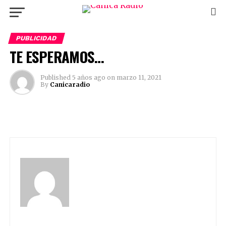
PUBLICIDAD
TE ESPERAMOS…
Published
5 años ago
on
marzo 11, 2021
By
Canicaradio