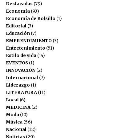
Destacadas
(79)
Comparte esto:
Economía
(93)
Economía de Bolsillo
(1)
Twitter
Facebook
Editorial
(3)
Facebook
Mastodon
Email
Compartir
Educación
(7)
EMPRENDIMIENTO
(3)
Entretenimiento
(51)
Estilo de vida
(14)
EVENTOS
(1)
INNOVACIÓN
(2)
Internacional
(7)
Liderazgo
(1)
LITERATURA
(11)
Local
(6)
MEDICINA
(2)
Moda
(10)
Música
(56)
Nacional
(12)
Noticias
(29)