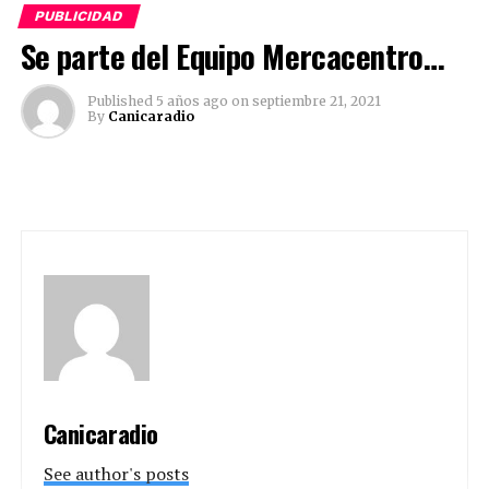
Canicaradio
PUBLICIDAD
Se parte del Equipo Mercacentro…
See author's posts
Published
5 años ago
on
septiembre 21, 2021
By
Canicaradio
Comparte esto:
Twitter
Facebook
Facebook
Mastodon
Email
Compartir
Canicaradio
See author's posts