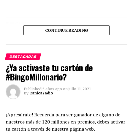
Comparte esto:
CONTINUE READING
Twitter
Facebook
Facebook
Mastodon
Email
Compartir
DESTACADAS
¿Ya activaste tu cartón de
#BingoMillonario?
Published
5 años ago
on
julio 11, 2021
By
Canicaradio
¡Apresúrate! Recuerda para ser ganador de alguno de
nuestros más de 120 millones en premios, debes activar
tu cartón a través de nuestra página web.