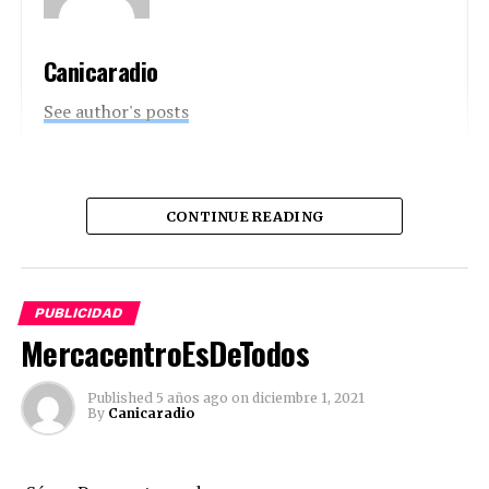
Canicaradio
See author's posts
Comparte esto:
CONTINUE READING
Twitter
Facebook
Facebook
Mastodon
Email
Compartir
PUBLICIDAD
MercacentroEsDeTodos
Published
5 años ago
on
diciembre 1, 2021
By
Canicaradio