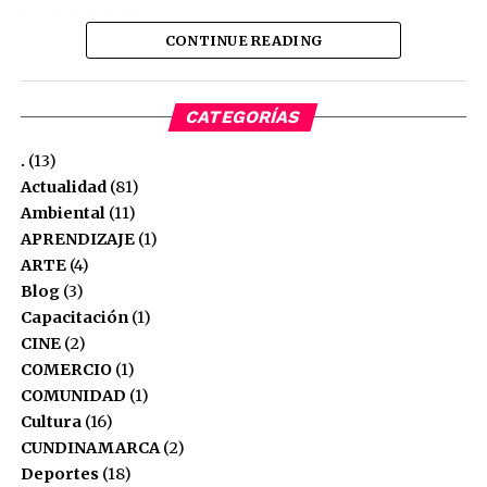
tendrás de ganar.
CONTINUE READING
Mercacentro, calidad, variedad y economía.
Aplican condiciones y restricciones
CATEGORÍAS
.
(13)
Actualidad
(81)
Ambiental
(11)
APRENDIZAJE
(1)
ARTE
(4)
Blog
(3)
Capacitación
(1)
CINE
(2)
Canicaradio
COMERCIO
(1)
COMUNIDAD
(1)
See author's posts
Cultura
(16)
CUNDINAMARCA
(2)
Deportes
(18)