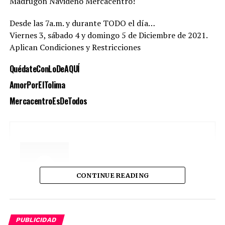
Madrugón Navideño Mercacentro!
Desde las 7a.m. y durante TODO el día…
Viernes 3, sábado 4 y domingo 5 de Diciembre de 2021.
Aplican Condiciones y Restricciones
QuédateConLoDeAQUÍ
AmorPorElTolima
MercacentroEsDeTodos
CONTINUE READING
Canicaradio
PUBLICIDAD