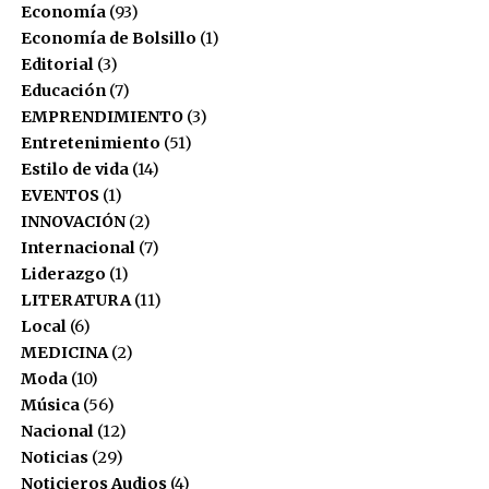
Economía
(93)
Economía de Bolsillo
(1)
Twitter
Facebook
Editorial
(3)
Facebook
Mastodon
Email
Compartir
Educación
(7)
EMPRENDIMIENTO
(3)
Entretenimiento
(51)
Estilo de vida
(14)
EVENTOS
(1)
INNOVACIÓN
(2)
Internacional
(7)
Liderazgo
(1)
LITERATURA
(11)
Local
(6)
MEDICINA
(2)
Moda
(10)
Música
(56)
Nacional
(12)
Noticias
(29)
Noticieros Audios
(4)