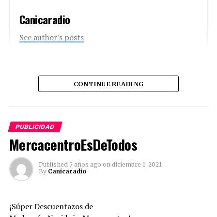
Canicaradio
See author's posts
Comparte esto:
CONTINUE READING
Twitter
Facebook
Facebook
Mastodon
Email
Compartir
PUBLICIDAD
MercacentroEsDeTodos
Published
5 años ago
on
diciembre 1, 2021
By
Canicaradio
¡Súper Descuentazos de