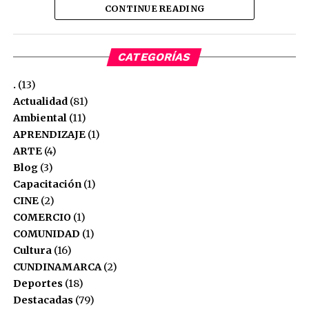
CONTINUE READING
Mercacentro, calidad, variedad y economía.
Aplican condiciones y restricciones
CATEGORÍAS
.
(13)
Actualidad
(81)
Ambiental
(11)
APRENDIZAJE
(1)
ARTE
(4)
Blog
(3)
Capacitación
(1)
CINE
(2)
Canicaradio
COMERCIO
(1)
COMUNIDAD
(1)
See author's posts
Cultura
(16)
CUNDINAMARCA
(2)
Deportes
(18)
Destacadas
(79)
Comparte esto: