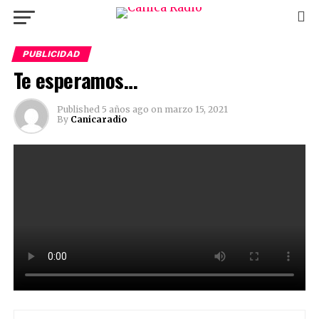
PUBLICIDAD
Te esperamos…
Published
5 años ago
on
marzo 15, 2021
By
Canicaradio