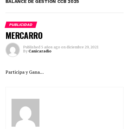
Facebook
Mastodon
Email
Compartir
BALANCE DE GESTIÓN CCB 2025
RELATED TOPICS:
SUPERIOR
PUBLICIDAD
UP NEXT
MERCARRO
SÚPER DESCUENTAZOS…
DON'T MISS
Published
5 años ago
on
diciembre 29, 2021
24 Horas…
By
Canicaradio
Participa y Gana…