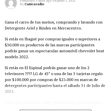
Published
5 años ago
on
junio 1, 2021
By
Canicaradio
Canicaradio
Gana el carro de tus sueños, comprando y lavando con
See author's posts
Detergente Ariel y Rindex en Mercacentro.
Si estás en Ibagué por compras iguales o superiores a
$30.000 en productos de las marcas participantes
Comparte esto:
podrás ganar un espectacular automóvil chevrolet beat
modelo 2022.
Twitter
Facebook
Facebook
Mastodon
Email
Compartir
Si estás en El Espinal podrás ganar uno de los 2
televisores ???? LG de 43” o una de las 3 tarjetas regalo
por $100.000 por compras de $25.000 en marcas de
detergentes participantes hasta el sábado 31 de Julio de
2021.
Entre más laves con Ariel y Rindex más oportunidades
tendrás de ganar.