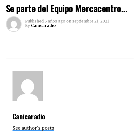
Se parte del Equipo Mercacentro…
See author's posts
Published
5 años ago
on
septiembre 21, 2021
By
Canicaradio
Comparte esto:
Twitter
Facebook
Facebook
Mastodon
Email
Compartir
Canicaradio
See author's posts