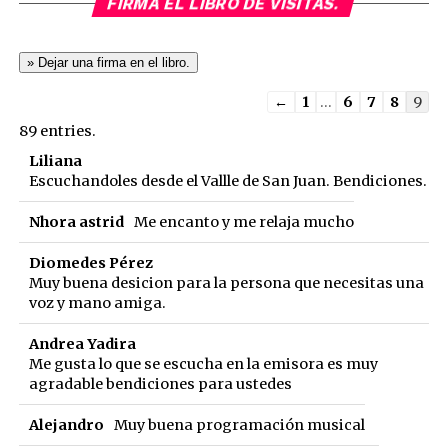
FIRMA EL LIBRO DE VISITAS.
Guestbook
←
1
...
6
7
8
9
list
89 entries.
navigation
Liliana
Escuchandoles desde el Vallle de San Juan. Bendiciones.
Nhora astrid
Me encanto y me relaja mucho
Diomedes Pérez
Muy buena desicion para la persona que necesitas una
voz y mano amiga.
Andrea Yadira
Me gusta lo que se escucha en la emisora es muy
agradable bendiciones para ustedes
Alejandro
Muy buena programación musical