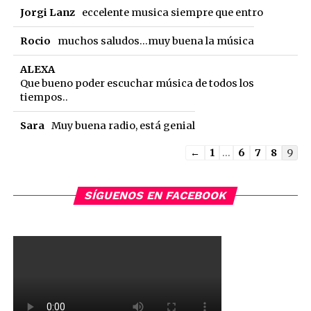
Jorgi Lanz
eccelente musica siempre que entro
Rocio
muchos saludos...muy buena la música
ALEXA
Que bueno poder escuchar música de todos los
tiempos..
Sara
Muy buena radio, está genial
Guestbook
←
1
...
6
7
8
9
list
navigation
SÍGUENOS EN FACEBOOK