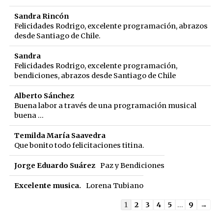
Sandra Rincón
Felicidades Rodrigo, excelente programación, abrazos
desde Santiago de Chile.
Sandra
Felicidades Rodrigo, excelente programación,
bendiciones, abrazos desde Santiago de Chile
Alberto Sánchez
Buena labor a través de una programación musical
buena ...
Temilda María Saavedra
Que bonito todo felicitaciones titina.
Jorge Eduardo Suárez
Paz y Bendiciones
Excelente musica.
Lorena Tubiano
Guestbook
1
2
3
4
5
...
9
→
list