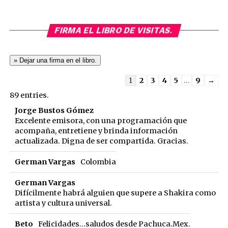
FIRMA EL LIBRO DE VISITAS.
Guestbook
1
2
3
4
5
...
9
→
list
89 entries.
navigation
Jorge Bustos Gómez
Excelente emisora, con una programación que
acompaña, entretiene y brinda información
actualizada. Digna de ser compartida. Gracias.
German Vargas
Colombia
German Vargas
Difícilmente habrá alguien que supere a Shakira como
artista y cultura universal.
Beto
Felicidades...saludos desde Pachuca.Mex.