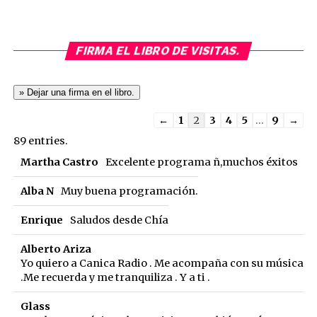
FIRMA EL LIBRO DE VISITAS.
Guestbook
←
1
2
3
4
5
...
9
→
list
89 entries.
navigation
Martha Castro
Excelente programa ñ,muchos éxitos
Alba N
Muy buena programación.
Enrique
Saludos desde Chía
Alberto Ariza
Yo quiero a Canica Radio . Me acompaña con su música
.Me recuerda y me tranquiliza . Y a ti .
Glass