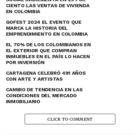
CIENTO LAS VENTAS DE VIVIENDA
economía, marketing, digitalización, teletrabajo,
EN COLOMBIA
liderazgo y mucho más.
GOFEST 2024 EL EVENTO QUE
MARCA LA HISTORIA DEL
EMPRENDIMIENTO EN COLOMBIA
EL 70% DE LOS COLOMBIANOS EN
EL EXTERIOR QUE COMPRAN
INMUEBLES EN EL PAÍS LO HACEN
POR INVERSIÓN
CARTAGENA CELEBRÓ 491 AÑOS
CON ARTE Y ARTISTAS
CAMBIO DE TENDENCIA EN LAS
CONDICIONES DEL MERCADO
INMOBILIARIO
Este año, el encuentro se realizará en el
Centro de
Convenciones de Cartagena
, un espacio moderno y
vanguardista que refleja el espíritu innovador del foro,
CLICK TO COMMENT
donde se reunirán
más de 900 asistentes. “
El tema
principal para el 2023 es
cómo y por qué integrar la