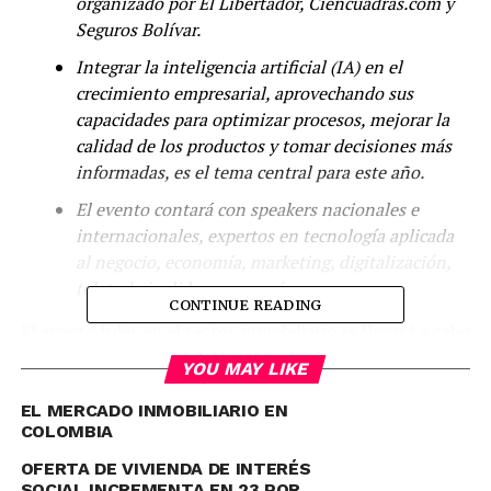
organizado por El Libertador, Ciencuadras.com y
Seguros Bolívar.
Integrar la inteligencia artificial (IA) en el
crecimiento empresarial, aprovechando sus
capacidades para optimizar procesos, mejorar la
calidad de los productos y tomar decisiones más
informadas, es el tema central para este año.
El evento contará con speakers nacionales e
internacionales, expertos en tecnología aplicada
al negocio, economía, marketing, digitalización,
teletrabajo, liderazgo y más.
CONTINUE READING
El evento líder en el sector inmobiliario se llevará a cabo
entre el
23 y 24 de mayo
en la ciudad de
Cartagena
y
YOU MAY LIKE
será organizado por
El Libertador
, el portal
inmobiliario
Ciencuadras.com
y
Seguros Bolívar
. Está
EL MERCADO INMOBILIARIO EN
COLOMBIA
dirigido a todos los actores de la industria, ya que
reunirá
speakers nacionales e internacionales,
OFERTA DE VIVIENDA DE INTERÉS
expertos en tecnología aplicada al negocio
,
SOCIAL INCREMENTA EN 23 POR