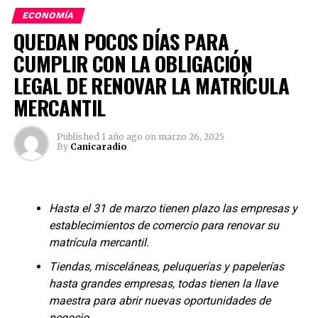
inteligencia artificial (IA)
en el crecimiento
ECONOMÍA
empresarial, aprovechando sus capacidades para
QUEDAN POCOS DÍAS PARA
optimizar procesos, mejorar la calidad de los productos y
tomar decisiones más informadas
«, comenta
Andrés
CUMPLIR CON LA OBLIGACIÓN
Liévano, gerente de El Libertador
.
LEGAL DE RENOVAR LA MATRÍCULA
MERCANTIL
Explorando las tendencias más importantes
Teniendo en cuenta que el sector inmobiliario está en
Published
1 año ago
on
marzo 26, 2025
By
Canicaradio
constante evolución, este año el XIV Foro Experiencia
Inmobiliaria se enfocará en cuatro grandes tendencias
identificadas por
El Libertador
y el portal inmobiliario
Ciencuadras.com
:
Hasta el 31 de marzo tienen plazo las empresas y
establecimientos de comercio para renovar su
matrícula mercantil.
Tiendas, misceláneas, peluquerías y papelerías
hasta grandes empresas, todas tienen la llave
maestra para abrir nuevas oportunidades de
negocio.