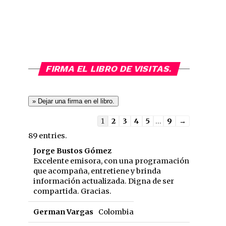
FIRMA EL LIBRO DE VISITAS.
Guestbook
1
2
3
4
5
...
9
→
list
89 entries.
navigation
Jorge Bustos Gómez
Excelente emisora, con una programación
que acompaña, entretiene y brinda
información actualizada. Digna de ser
compartida. Gracias.
German Vargas
Colombia