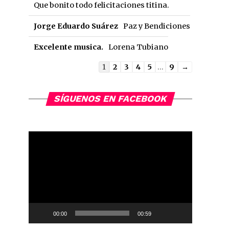
Que bonito todo felicitaciones titina.
Jorge Eduardo Suárez
Paz y Bendiciones
Excelente musica.
Lorena Tubiano
Guestbook
1
2
3
4
5
...
9
→
list
navigation
SÍGUENOS EN FACEBOOK
Reproductor
de
vídeo
00:00
00:59