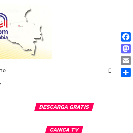
Face
Mas
Emai
NTO
"
Comp
DESCARGA GRATIS
CANICA TV