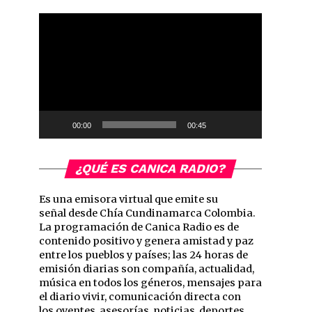
Reproductor
de
vídeo
00:00
00:45
¿QUÉ ES CANICA RADIO?
Es una emisora virtual que emite su
señal desde Chía Cundinamarca Colombia.
La programación de Canica Radio es de
contenido positivo y genera amistad y paz
entre los pueblos y países; las 24 horas de
emisión diarias son compañía, actualidad,
música en todos los géneros, mensajes para
el diario vivir, comunicación directa con
los oyentes, asesorías, noticias, deportes,