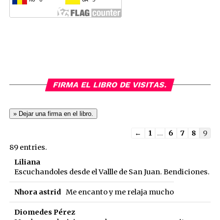
FIRMA EL LIBRO DE VISITAS.
Guestbook
←
1
...
6
7
8
9
list
89 entries.
navigation
Liliana
Escuchandoles desde el Vallle de San Juan. Bendiciones.
Nhora astrid
Me encanto y me relaja mucho
Diomedes Pérez