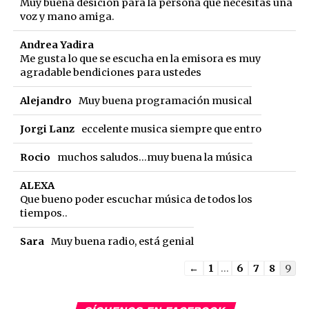
Muy buena desicion para la persona que necesitas una
voz y mano amiga.
Andrea Yadira
Me gusta lo que se escucha en la emisora es muy
agradable bendiciones para ustedes
Alejandro
Muy buena programación musical
Jorgi Lanz
eccelente musica siempre que entro
Rocio
muchos saludos...muy buena la música
ALEXA
Que bueno poder escuchar música de todos los
tiempos..
Sara
Muy buena radio, está genial
Guestbook
←
1
...
6
7
8
9
list
navigation