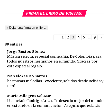
FIRMA EL LIBRO DE VISITAS.
Guestbook
←
1
2
3
4
5
...
9
→
list
89 entries.
navigation
Jorge Bustos Gómez
Música selecta, especial compañía. De Colombia para
todos nuestros hermanos en el mundo. Gracias por
este especial regalo.
Ivan Flores Do Santos
hermosas melodías...excelente, saludos desde Bolivia y
Perú
María Milagros Salazar
Licenciado Rodrigo Ariza. Te deseo lo mejor del mundo
en este reto de la comunicación. Aseguro que estarás