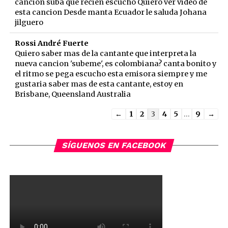
canción suba que recién escucho Quiero ver video de
esta cancion Desde manta Ecuador le saluda Johana
jilguero
Rossi André Fuerte
Quiero saber mas de la cantante que interpreta la
nueva cancion 'subeme', es colombiana? canta bonito y
el ritmo se pega escucho esta emisora siempre y me
gustaria saber mas de esta cantante, estoy en
Brisbane, Queensland Australia
Guestbook
←
1
2
3
4
5
...
9
→
list
navigation
SÍGUENOS EN FACEBOOK