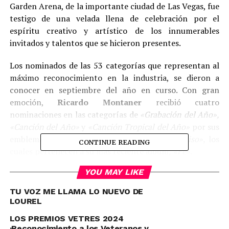
Garden Arena, de la importante ciudad de Las Vegas, fue
testigo de una velada llena de celebración por el
espíritu creativo y artístico de los innumerables
invitados y talentos que se hicieron presentes.
Los nominados de las 53 categorías que representan al
máximo reconocimiento en la industria, se dieron a
conocer en septiembre del año en curso. Con gran
emoción,
Ricardo Montaner
recibió cuatro
nominaciones en las categorías de
«
Grabación del Año
»,
«
Canción del Año
»
y
«
Canción Tropical del Año
»
por sus
emblemáticos temas,
«
Amén
»
y
«
Dios así lo quiso
»,
los
CONTINUE READING
cuales pertenecen a su más reciente álbum
,
«
Fe
»
.
YOU MAY LIKE
Adicionalmente, junto a su familia, quienes también
forman parte del ámbito musical, celebraron
TU VOZ ME LLAMA LO NUEVO DE
colectivamente dieciséis nominaciones, catorce de ellas
LOUREL
para su propio sello discográfico,
«
Hecho A Mano
»
.
LOS PREMIOS VETRES 2024
·Reconocimiento a los Veteranos y