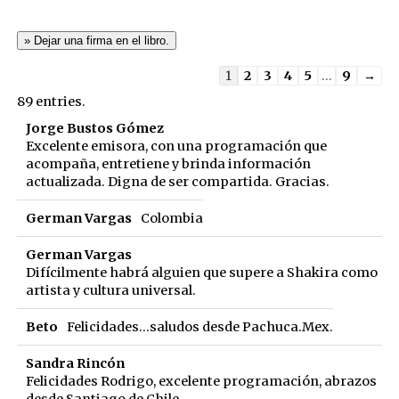
Guestbook
1
2
3
4
5
...
9
→
list
89 entries.
navigation
Jorge Bustos Gómez
Excelente emisora, con una programación que
acompaña, entretiene y brinda información
actualizada. Digna de ser compartida. Gracias.
German Vargas
Colombia
German Vargas
Difícilmente habrá alguien que supere a Shakira como
artista y cultura universal.
Beto
Felicidades...saludos desde Pachuca.Mex.
Sandra Rincón
Felicidades Rodrigo, excelente programación, abrazos