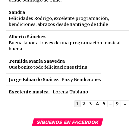
desde Santiago de Chile.
Sandra
Felicidades Rodrigo, excelente programación,
bendiciones, abrazos desde Santiago de Chile
Alberto Sánchez
Buena labor a través de una programación musical
buena ...
Temilda María Saavedra
Que bonito todo felicitaciones titina.
Jorge Eduardo Suárez
Paz y Bendiciones
Excelente musica.
Lorena Tubiano
Guestbook
1
2
3
4
5
...
9
→
list
navigation
SÍGUENOS EN FACEBOOK