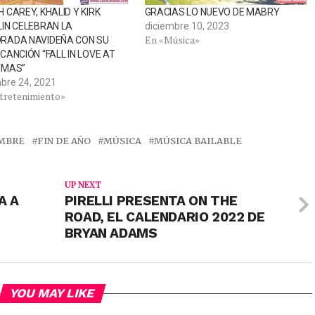
 CAREY, KHALID Y KIRK
GRACIAS LO NUEVO DE MABRY
IN CELEBRAN LA
diciembre 10, 2023
En «Música»
RADA NAVIDEÑA CON SU
CANCIÓN “FALL IN LOVE AT
TMAS”
bre 24, 2021
tretenimiento»
EMBRE
FIN DE AÑO
MÚSICA
MÚSICA BAILABLE
UP NEXT
A A
PIRELLI PRESENTA ON THE
ROAD, EL CALENDARIO 2022 DE
BRYAN ADAMS
YOU MAY LIKE