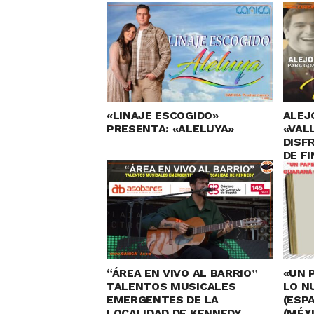
«LINAJE ESCOGIDO»
ALEJ
PRESENTA: «ALELUYA»
«VAL
DISF
DE FI
“ÁREA EN VIVO AL BARRIO”
«UN 
TALENTOS MUSICALES
LO N
EMERGENTES DE LA
(ESP
LOCALIDAD DE KENNEDY
(MÉX