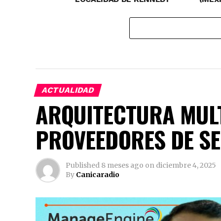
ACTUALIDAD
ARQUITECTURA MUL
PROVEEDORES DE SE
Published
8 meses ago
on
diciembre 4, 2025
By
Canicaradio