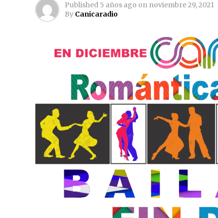
Published
5 años ago
on
noviembre 29, 2021
By
Canicaradio