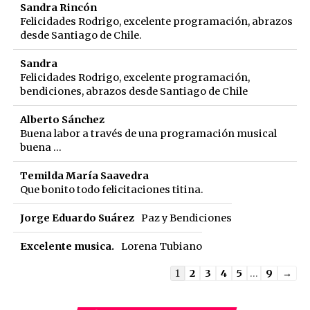
Sandra Rincón
Felicidades Rodrigo, excelente programación, abrazos
desde Santiago de Chile.
Sandra
Felicidades Rodrigo, excelente programación,
bendiciones, abrazos desde Santiago de Chile
Alberto Sánchez
Buena labor a través de una programación musical
buena ...
Temilda María Saavedra
Que bonito todo felicitaciones titina.
Jorge Eduardo Suárez
Paz y Bendiciones
Excelente musica.
Lorena Tubiano
Guestbook
1
2
3
4
5
...
9
→
list
navigation