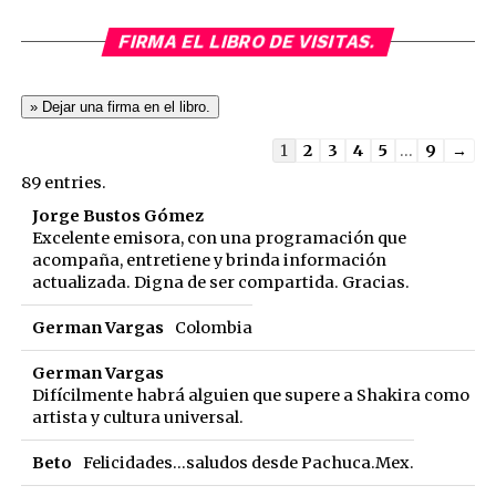
FIRMA EL LIBRO DE VISITAS.
Guestbook
1
2
3
4
5
...
9
→
list
89 entries.
navigation
Jorge Bustos Gómez
Excelente emisora, con una programación que
acompaña, entretiene y brinda información
actualizada. Digna de ser compartida. Gracias.
German Vargas
Colombia
German Vargas
Difícilmente habrá alguien que supere a Shakira como
artista y cultura universal.
Beto
Felicidades...saludos desde Pachuca.Mex.