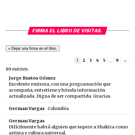
FIRMA EL LIBRO DE VISITAS.
Guestbook
1
2
3
4
5
...
9
→
list
89 entries.
navigation
Jorge Bustos Gómez
Excelente emisora, con una programación que
acompaña, entretiene y brinda información
actualizada. Digna de ser compartida. Gracias.
German Vargas
Colombia
German Vargas
Difícilmente habrá alguien que supere a Shakira como
artista y cultura universal.