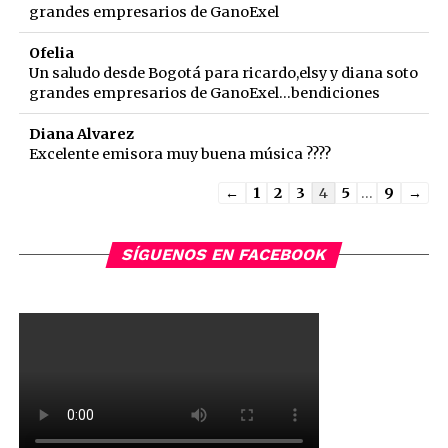
grandes empresarios de GanoExel
Ofelia
Un saludo desde Bogotá para ricardo,elsy y diana soto
grandes empresarios de GanoExel...bendiciones
Diana Alvarez
Excelente emisora muy buena música ????
Guestbook
←
1
2
3
4
5
...
9
→
list
navigation
SÍGUENOS EN FACEBOOK