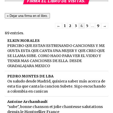
FIRMA EL LIBRO DE VISITAS.
Guestbook
←
1
2
3
4
5
...
9
→
list
89 entries.
navigation
ELKIN MORALES
PERCIBO QUE ESTAN ESTRENANDO CANCIONES Y ME
GUSTA ESTA QUE CANTA UNA MUJER Y QUE CREO QUE
SE LLAMA SUBE. COMO HAGO PARA VER EL VIDEO Y
TENER MAS CANCIONES DE ELLA. DESDE
GUADALAJARA MEXICO
PEDRO MONTES DE LBA
Os saludo desde Madrid, quisiera saber más acerca de
esta tia que canta la cancion Subete. Sigo escuchando
a colombia en canicas
Antoine Archambault
"sube", bonne chanson et jolie chanteuse salutations
depuis le Montpellier France