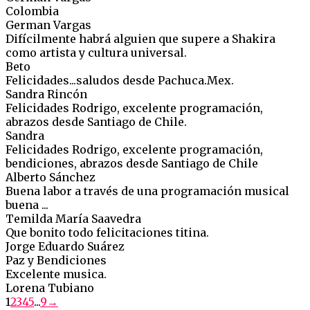
Colombia
German Vargas
Difícilmente habrá alguien que supere a Shakira
como artista y cultura universal.
Beto
Felicidades...saludos desde Pachuca.Mex.
Sandra Rincón
Felicidades Rodrigo, excelente programación,
abrazos desde Santiago de Chile.
Sandra
Felicidades Rodrigo, excelente programación,
bendiciones, abrazos desde Santiago de Chile
Alberto Sánchez
Buena labor a través de una programación musical
buena ...
Temilda María Saavedra
Que bonito todo felicitaciones titina.
Jorge Eduardo Suárez
Paz y Bendiciones
Excelente musica.
Lorena Tubiano
Guestbook
1
2
3
4
5
...
9
→