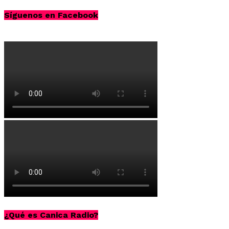
list
navigation
Síguenos en Facebook
¿Qué es Canica Radio?