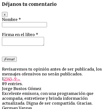
Déjanos tu comentario
Hide
x
this
Nombre *
form.
Firma en el libro *
Revisaremos tu opinión antes de ser publicada, los
mensajes ofensivos no serán publicados.
Guestbook
1
2
3
4
5
...
9
→
list
89 entries.
navigation
Jorge Bustos Gómez
Excelente emisora, con una programación que
acompaña, entretiene y brinda información
actualizada. Digna de ser compartida. Gracias.
German Vargas