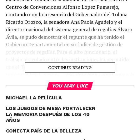
Centro de Convenciones Alfonso López Pumarejo,
contando con la presencia del Gobernador del Tolima
Ricardo Orozco, la senadora Ana Paola Agudelo y el
director nacional del sistema general de regalías Álvaro
Ávila, se pudo demostrar el repunte que ha tenido el
Gobierno Departamental en su índice de gestión de
proyectos de regalías. Para el alto funcionario, el
trabajo articulado entre las instituciones ha permitido
que el Tolima haya sido calificado con 68 puntos
CONTINUE READING
porcentuales de gestión,
“
Eso deja bien ranqueado a la
Gobernación del Tolima y demuestra el compromiso
YOU MAY LIKE
del gobernador y su equipo; y que de la mano con
Planeación Nacional lo llevan a estar en los primeros
MICHAEL LA PELÍCULA
índices de la gestión de proyectos
”
, señaló Álvaro
LOS JUEGOS DE MESA FORTALECEN
Ávila director nacional del sistema general de regalías.
LA MEMORIA DESPUÉS DE LOS 40
AÑOS
CONECTA PAÍS DE LA BELLEZA