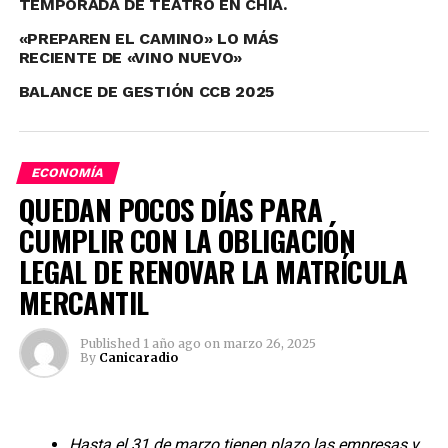
TEMPORADA DE TEATRO EN CHÍA.
«PREPAREN EL CAMINO» LO MÁS
RECIENTE DE «VINO NUEVO»
BALANCE DE GESTIÓN CCB 2025
ECONOMÍA
QUEDAN POCOS DÍAS PARA
CUMPLIR CON LA OBLIGACIÓN
LEGAL DE RENOVAR LA MATRÍCULA
MERCANTIL
Published
1 año ago
on
marzo 26, 2025
By
Canicaradio
Por su parte el gobernador del Tolima Ricardo Orozco
Hasta el 31 de marzo tienen plazo las empresas y