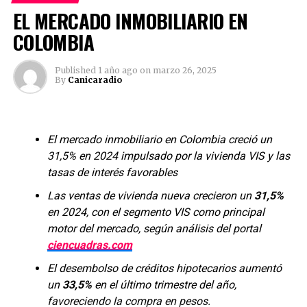
EL MERCADO INMOBILIARIO EN
COLOMBIA
Published
1 año ago
on
marzo 26, 2025
By
Canicaradio
Renovar su matrícula de manera oportuna cada año le
Canicaradio
proporciona visibilidad y credibilidad en el mercado,
facilita el acceso a créditos, abre puertas para hacer
See author's posts
negocios y le permite acceder a múltiples beneficios
El mercado inmobiliario en Colombia creció un
empresariales.
31,5% en 2024 impulsado por la vivienda VIS y las
tasas de interés favorables
Al hacer la renovación de su matrícula mercantil antes
Las ventas de vivienda nueva crecieron un
31,5%
del 31 de marzo, la Cámara de Comercio de Bogotá le
en 2024, con el segmento VIS como principal
Comparte esto:
ofrece asesorías, formación y una amplia oferta de
motor del mercado, según análisis del portal
fortalecimiento empresarial. Además, podrá acceder a
ciencuadras.com
más de 600 servicios gratuitos adaptados a sus
Twitter
Facebook
necesidades.
El desembolso de créditos hipotecarios aumentó
un
33,5%
en el último trimestre del año,
Facebook
Mastodon
Email
Compartir
La CCB invita a todas las empresas y establecimientos de
favoreciendo la compra en pesos.