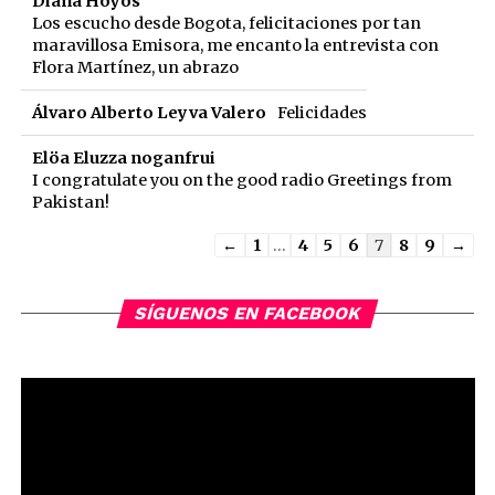
Diana Hoyos
Los escucho desde Bogota, felicitaciones por tan
maravillosa Emisora, me encanto la entrevista con
Flora Martínez, un abrazo
Álvaro Alberto Leyva Valero
Felicidades
Elöa Eluzza noganfrui
I congratulate you on the good radio Greetings from
Pakistan!
Guestbook
←
1
...
4
5
6
7
8
9
→
list
navigation
SÍGUENOS EN FACEBOOK
Reproductor
de
vídeo