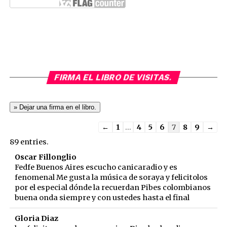
FIRMA EL LIBRO DE VISITAS.
Guestbook
←
1
...
4
5
6
7
8
9
→
list
89 entries.
navigation
Oscar Fillonglio
Fedfe Buenos Aires escucho canicaradio y es
fenomenal Me gusta la música de soraya y felicitolos
por el especial dónde la recuerdan Pibes colombianos
buena onda siempre y con ustedes hasta el final
Gloria Diaz