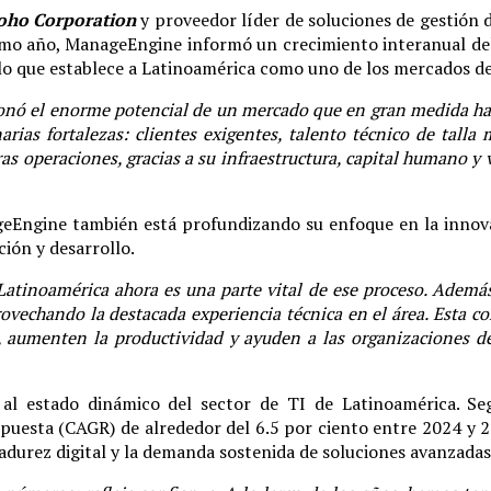
oho Corporation
y proveedor líder de soluciones de gestión d
imo año, ManageEngine informó un crecimiento interanual del
, lo que establece a Latinoamérica como uno de los mercados 
onó el enorme potencial de un mercado que en gran medida habí
rias fortalezas: clientes exigentes, talento técnico de talla
ras operaciones, gracias a su infraestructura, capital humano y v
geEngine también está profundizando su enfoque en la innov
ión y desarrollo.
tinoamérica ahora es una parte vital de ese proceso. Además 
rovechando la destacada experiencia técnica en el área. Esta 
 aumenten la productividad y ayuden a las organizaciones de
al estado dinámico del sector de TI de Latinoamérica. Se
puesta (CAGR) de alrededor del 6.5 por ciento entre 2024 y 
adurez digital y la demanda sostenida de soluciones avanzadas