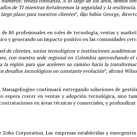
úmeros: refleja confianza. A lo largo de los años, hemos tenid
afíos de TI mientras fortalecemos la seguridad y la resilienc
 largo plazo para nuestros clientes
”, dijo Subin George, direc
 de 80 profesionales en roles de tecnología, ventas y market
cnico y generando un impacto positivo en las comunidades cerc
ed de clientes, socios tecnológicos e instituciones académicas
nes, con nuestra sede regional en Colombia aprovechando el t
a la región para que aceleren su camino hacia la transformac
os desafíos tecnológicos en constante evolución
”, afirmó Wils
e, ManageEngine continuará entregando soluciones de gestión
o espera crecer en ventas y adopción tecnológica, sino tamb
contrataciones en áreas técnicas y comerciales, y profundizar l
e Zoho Corporation. Las empresas establecidas y emergentes 