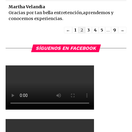
Martha Velandia
Gracias por tan bella entretención,aprendemos y
conocemos experiencias.
Guestbook
←
1
2
3
4
5
...
9
→
list
navigation
SÍGUENOS EN FACEBOOK