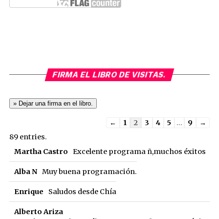
FIRMA EL LIBRO DE VISITAS.
Guestbook
←
1
2
3
4
5
...
9
→
list
89 entries.
navigation
Martha Castro
Excelente programa ñ,muchos éxitos
Alba N
Muy buena programación.
Enrique
Saludos desde Chía
Alberto Ariza