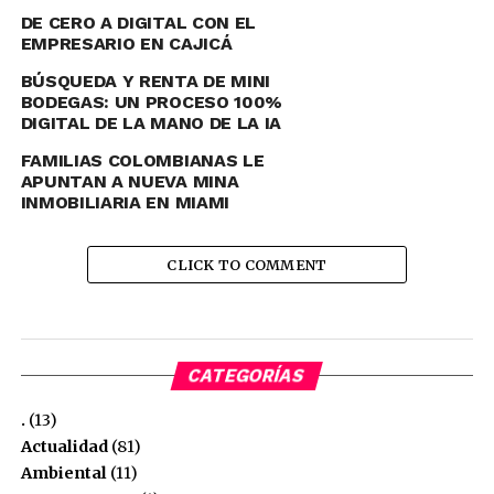
DE CERO A DIGITAL CON EL
EMPRESARIO EN CAJICÁ
BÚSQUEDA Y RENTA DE MINI
BODEGAS: UN PROCESO 100%
DIGITAL DE LA MANO DE LA IA
FAMILIAS COLOMBIANAS LE
APUNTAN A NUEVA MINA
Los asistentes tendrán la oportunidad de adentrarse en
INMOBILIARIA EN MIAMI
los aspectos más innovadores y disruptivos del mercado
cripto. Ambos expertos compartirán sus conocimientos
CLICK TO COMMENT
sobre las herramientas tecnológicas y las tendencias que
están redefiniendo este mundo, presentadas de manera
sencilla y clara para que, los novatos, puedan
comprenderlas y aplicar los conceptos con facilidad. Los
encuentros están diseñados para proporcionar una
CATEGORÍAS
visión integral del sector, de la tecnología, Futurismo y
.
(13)
Mundo Cripto.
Actualidad
(81)
Ambiental
(11)
Las temáticas que se abordarán en estos talleres tipo