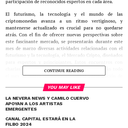
participación de reconocidos expertos en cada área.
El futurismo, la tecnología y el mundo de las
criptomonedas avanza a un ritmo vertiginoso, y
mantenerse actualizado es crucial para no quedarse
atrás. Con el fin de ofrecer nuevas perspectivas sobre
este fascinante mercado, se presentarán durante este
mes de marzo diversas actividades relacionadas con el
futurismo y la tecnología, el Mercado Cripto, diseñados
para expertos y principiantes. Estos encuentros con
charlas tipo Webinar y Masterclass, se celebrarán todo
CONTINUE READING
el mes de marzo forma virtual con la participación de
Germán Vargas, consultor empresarial y financiero, y
YOU MAY LIKE
Diane Mendivelso, cofundadora de Trading Ontológico.
LA NEVERA NEWS Y CAMILO CUERVO
APOYAN A LOS ARTISTAS
EMERGENTES
CANAL CAPITAL ESTARÁ EN LA
FILBO 2024