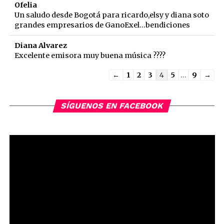
Ofelia
Un saludo desde Bogotá para ricardo,elsy y diana soto
grandes empresarios de GanoExel...bendiciones
Diana Alvarez
Excelente emisora muy buena música ????
Guestbook
←
1
2
3
4
5
...
9
→
list
navigation
SÍGUENOS EN FACEBOOK
Reproductor
de
vídeo