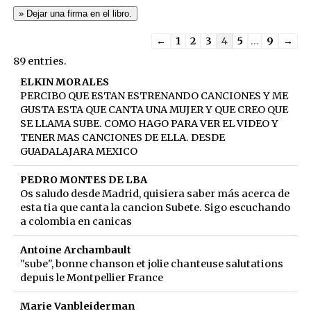
Guestbook
←
1
2
3
4
5
...
9
→
list
89 entries.
navigation
ELKIN MORALES
PERCIBO QUE ESTAN ESTRENANDO CANCIONES Y ME
GUSTA ESTA QUE CANTA UNA MUJER Y QUE CREO QUE
SE LLAMA SUBE. COMO HAGO PARA VER EL VIDEO Y
TENER MAS CANCIONES DE ELLA. DESDE
GUADALAJARA MEXICO
PEDRO MONTES DE LBA
Os saludo desde Madrid, quisiera saber más acerca de
esta tia que canta la cancion Subete. Sigo escuchando
a colombia en canicas
Antoine Archambault
"sube", bonne chanson et jolie chanteuse salutations
depuis le Montpellier France
Marie Vanbleiderman