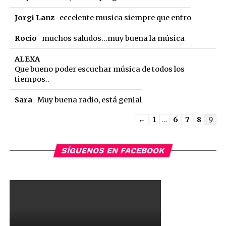
Jorgi Lanz
eccelente musica siempre que entro
Rocio
muchos saludos...muy buena la música
ALEXA
Que bueno poder escuchar música de todos los
tiempos..
Sara
Muy buena radio, está genial
Guestbook
←
1
...
6
7
8
9
list
navigation
SÍGUENOS EN FACEBOOK