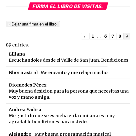
FIRMA EL LIBRO DE VISITAS.
Guestbook
←
1
...
6
7
8
9
list
89 entries.
navigation
Liliana
Escuchandoles desde el Vallle de San Juan. Bendiciones.
Nhora astrid
Me encanto y me relaja mucho
Diomedes Pérez
Muy buena desicion para la persona que necesitas una
voz y mano amiga.
Andrea Yadira
Me gusta lo que se escucha en la emisora es muy
agradable bendiciones para ustedes
Alejandro
Muy buena programación musical