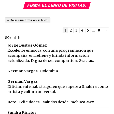
FIRMA EL LIBRO DE VISITAS.
Guestbook
1
2
3
4
5
...
9
→
list
89 entries.
navigation
Jorge Bustos Gómez
Excelente emisora, con una programación que
acompaña, entretiene y brinda información
actualizada. Digna de ser compartida. Gracias.
German Vargas
Colombia
German Vargas
Difícilmente habrá alguien que supere a Shakira como
artista y cultura universal.
Beto
Felicidades...saludos desde Pachuca.Mex.
Sandra Rincón