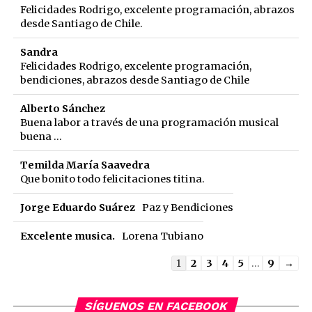
Felicidades Rodrigo, excelente programación, abrazos
desde Santiago de Chile.
Sandra
Felicidades Rodrigo, excelente programación,
bendiciones, abrazos desde Santiago de Chile
Alberto Sánchez
Buena labor a través de una programación musical
buena ...
Temilda María Saavedra
Que bonito todo felicitaciones titina.
Jorge Eduardo Suárez
Paz y Bendiciones
Excelente musica.
Lorena Tubiano
Guestbook
1
2
3
4
5
...
9
→
list
navigation
SÍGUENOS EN FACEBOOK