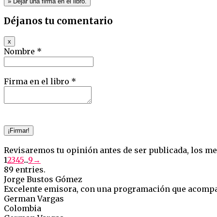
Déjanos tu comentario
Hide
x
this
Nombre *
form.
Firma en el libro *
Revisaremos tu opinión antes de ser publicada, los me
Guestbook
1
2
3
4
5
...
9
→
list
89 entries.
navigation
Jorge Bustos Gómez
Excelente emisora, con una programación que acompaña
German Vargas
Colombia