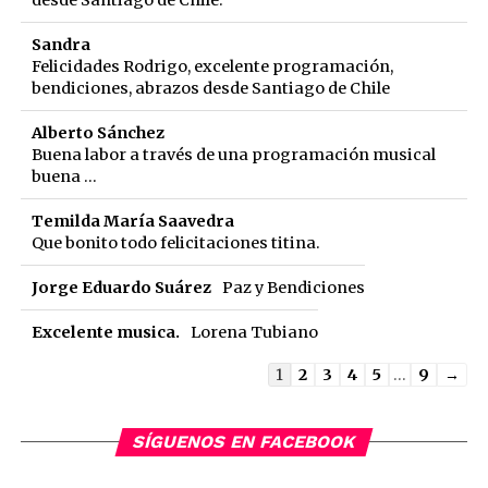
desde Santiago de Chile.
Sandra
Felicidades Rodrigo, excelente programación,
bendiciones, abrazos desde Santiago de Chile
Alberto Sánchez
Buena labor a través de una programación musical
buena ...
Temilda María Saavedra
Que bonito todo felicitaciones titina.
Jorge Eduardo Suárez
Paz y Bendiciones
Excelente musica.
Lorena Tubiano
Guestbook
1
2
3
4
5
...
9
→
list
navigation
SÍGUENOS EN FACEBOOK