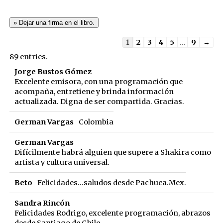
Guestbook
1
2
3
4
5
...
9
→
list
89 entries.
navigation
Jorge Bustos Gómez
Excelente emisora, con una programación que
acompaña, entretiene y brinda información
actualizada. Digna de ser compartida. Gracias.
German Vargas
Colombia
German Vargas
Difícilmente habrá alguien que supere a Shakira como
artista y cultura universal.
Beto
Felicidades...saludos desde Pachuca.Mex.
Sandra Rincón
Felicidades Rodrigo, excelente programación, abrazos