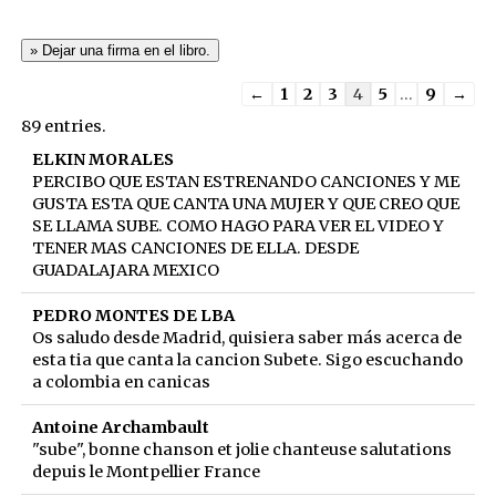
Guestbook
←
1
2
3
4
5
...
9
→
list
89 entries.
navigation
ELKIN MORALES
PERCIBO QUE ESTAN ESTRENANDO CANCIONES Y ME
GUSTA ESTA QUE CANTA UNA MUJER Y QUE CREO QUE
SE LLAMA SUBE. COMO HAGO PARA VER EL VIDEO Y
TENER MAS CANCIONES DE ELLA. DESDE
GUADALAJARA MEXICO
PEDRO MONTES DE LBA
Os saludo desde Madrid, quisiera saber más acerca de
esta tia que canta la cancion Subete. Sigo escuchando
a colombia en canicas
Antoine Archambault
"sube", bonne chanson et jolie chanteuse salutations
depuis le Montpellier France