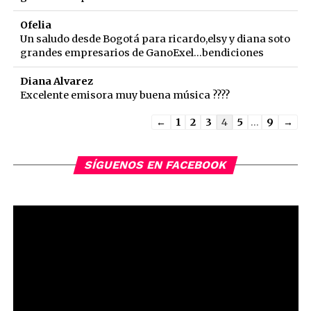
Ofelia
Un saludo desde Bogotá para ricardo,elsy y diana soto
grandes empresarios de GanoExel...bendiciones
Diana Alvarez
Excelente emisora muy buena música ????
Guestbook
←
1
2
3
4
5
...
9
→
list
navigation
SÍGUENOS EN FACEBOOK
Reproductor
de
vídeo