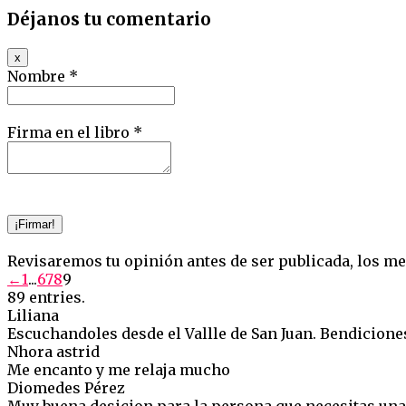
Déjanos tu comentario
Hide
x
this
Nombre *
form.
Firma en el libro *
Revisaremos tu opinión antes de ser publicada, los me
Guestbook
←
1
...
6
7
8
9
list
89 entries.
navigation
Liliana
Escuchandoles desde el Vallle de San Juan. Bendicione
Nhora astrid
Me encanto y me relaja mucho
Diomedes Pérez
Muy buena desicion para la persona que necesitas un