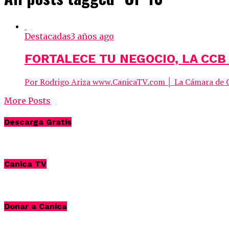
Destacadas
3 años ago
FORTALECE TU NEGOCIO, LA CCB
Por Rodrigo Ariza www.CanicaTV.com │ La Cámara de Com
More Posts
Descarga Gratis
Canica TV
Donar a Canica