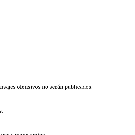
nsajes ofensivos no serán publicados.
s.
a voz y mano amiga.