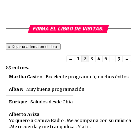
FIRMA EL LIBRO DE VISITAS.
Guestbook
←
1
2
3
4
5
...
9
→
list
89 entries.
navigation
Martha Castro
Excelente programa ñ,muchos éxitos
Alba N
Muy buena programación.
Enrique
Saludos desde Chía
Alberto Ariza
Yo quiero a Canica Radio . Me acompaña con su música
.Me recuerda y me tranquiliza . Y a ti .