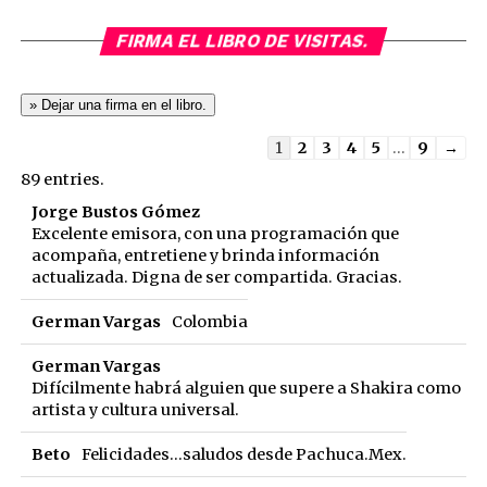
FIRMA EL LIBRO DE VISITAS.
Guestbook
1
2
3
4
5
...
9
→
list
89 entries.
navigation
Jorge Bustos Gómez
Excelente emisora, con una programación que
acompaña, entretiene y brinda información
actualizada. Digna de ser compartida. Gracias.
German Vargas
Colombia
German Vargas
Difícilmente habrá alguien que supere a Shakira como
artista y cultura universal.
Beto
Felicidades...saludos desde Pachuca.Mex.