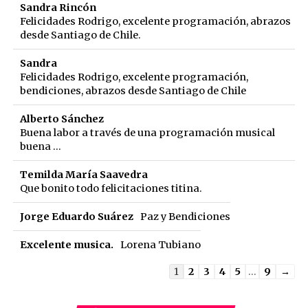
Sandra Rincón
Felicidades Rodrigo, excelente programación, abrazos
desde Santiago de Chile.
Sandra
Felicidades Rodrigo, excelente programación,
bendiciones, abrazos desde Santiago de Chile
Alberto Sánchez
Buena labor a través de una programación musical
buena ...
Temilda María Saavedra
Que bonito todo felicitaciones titina.
Jorge Eduardo Suárez
Paz y Bendiciones
Excelente musica.
Lorena Tubiano
Guestbook
1
2
3
4
5
...
9
→
list
navigation