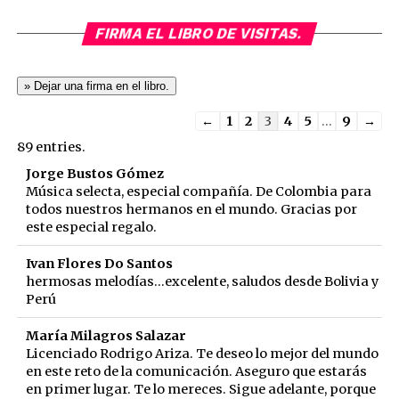
FIRMA EL LIBRO DE VISITAS.
Guestbook
←
1
2
3
4
5
...
9
→
list
89 entries.
navigation
Jorge Bustos Gómez
Música selecta, especial compañía. De Colombia para
todos nuestros hermanos en el mundo. Gracias por
este especial regalo.
Ivan Flores Do Santos
hermosas melodías...excelente, saludos desde Bolivia y
Perú
María Milagros Salazar
Licenciado Rodrigo Ariza. Te deseo lo mejor del mundo
en este reto de la comunicación. Aseguro que estarás
en primer lugar. Te lo mereces. Sigue adelante, porque