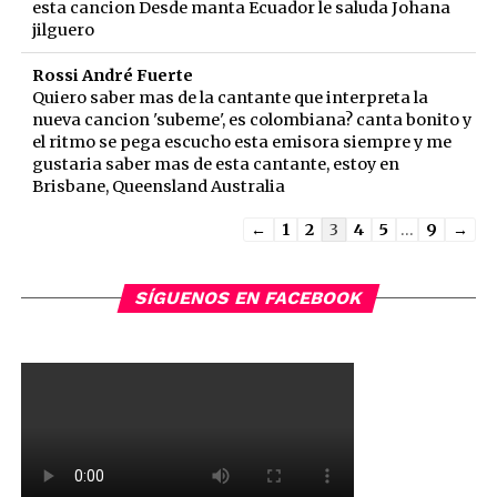
esta cancion Desde manta Ecuador le saluda Johana
jilguero
Rossi André Fuerte
Quiero saber mas de la cantante que interpreta la
nueva cancion 'subeme', es colombiana? canta bonito y
el ritmo se pega escucho esta emisora siempre y me
gustaria saber mas de esta cantante, estoy en
Brisbane, Queensland Australia
Guestbook
←
1
2
3
4
5
...
9
→
list
navigation
SÍGUENOS EN FACEBOOK