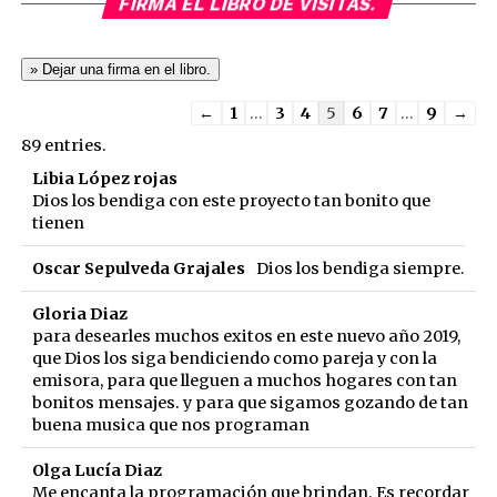
FIRMA EL LIBRO DE VISITAS.
Guestbook
←
1
...
3
4
5
6
7
...
9
→
list
89 entries.
navigation
Libia López rojas
Dios los bendiga con este proyecto tan bonito que
tienen
Oscar Sepulveda Grajales
Dios los bendiga siempre.
Gloria Diaz
para desearles muchos exitos en este nuevo año 2019,
que Dios los siga bendiciendo como pareja y con la
emisora, para que lleguen a muchos hogares con tan
bonitos mensajes. y para que sigamos gozando de tan
buena musica que nos programan
Olga Lucía Diaz
Me encanta la programación que brindan. Es recordar