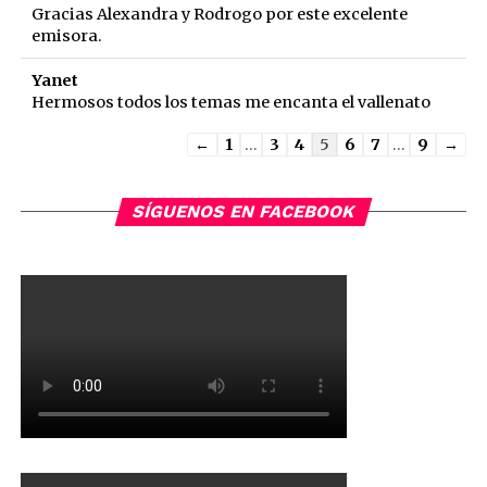
Gracias Alexandra y Rodrogo por este excelente
emisora.
Yanet
Hermosos todos los temas me encanta el vallenato
Guestbook
←
1
...
3
4
5
6
7
...
9
→
list
navigation
SÍGUENOS EN FACEBOOK