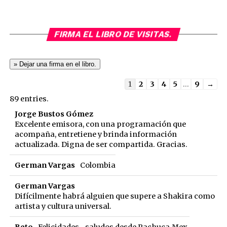
FIRMA EL LIBRO DE VISITAS.
Guestbook
1
2
3
4
5
...
9
→
list
89 entries.
navigation
Jorge Bustos Gómez
Excelente emisora, con una programación que
acompaña, entretiene y brinda información
actualizada. Digna de ser compartida. Gracias.
German Vargas
Colombia
German Vargas
Difícilmente habrá alguien que supere a Shakira como
artista y cultura universal.