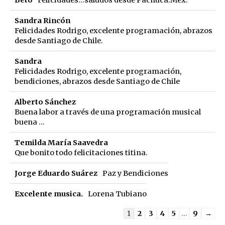
Beto
Felicidades...saludos desde Pachuca.Mex.
Sandra Rincón
Felicidades Rodrigo, excelente programación, abrazos
desde Santiago de Chile.
Sandra
Felicidades Rodrigo, excelente programación,
bendiciones, abrazos desde Santiago de Chile
Alberto Sánchez
Buena labor a través de una programación musical
buena ...
Temilda María Saavedra
Que bonito todo felicitaciones titina.
Jorge Eduardo Suárez
Paz y Bendiciones
Excelente musica.
Lorena Tubiano
Guestbook
1
2
3
4
5
...
9
→
list