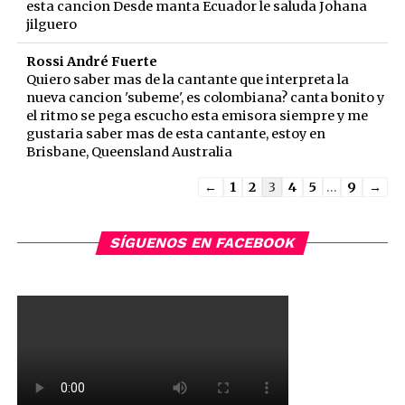
esta cancion Desde manta Ecuador le saluda Johana
jilguero
Rossi André Fuerte
Quiero saber mas de la cantante que interpreta la
nueva cancion 'subeme', es colombiana? canta bonito y
el ritmo se pega escucho esta emisora siempre y me
gustaria saber mas de esta cantante, estoy en
Brisbane, Queensland Australia
Guestbook
←
1
2
3
4
5
...
9
→
list
navigation
SÍGUENOS EN FACEBOOK