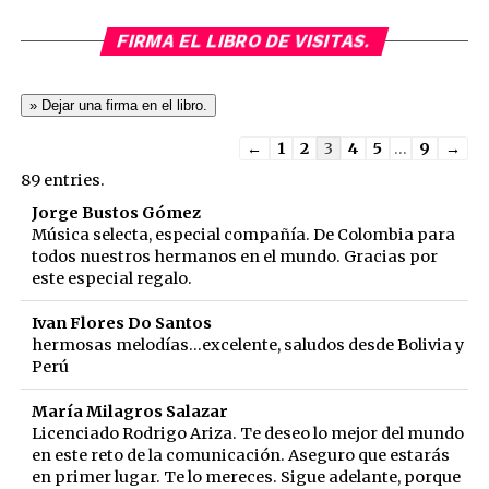
FIRMA EL LIBRO DE VISITAS.
Guestbook
←
1
2
3
4
5
...
9
→
list
89 entries.
navigation
Jorge Bustos Gómez
Música selecta, especial compañía. De Colombia para
todos nuestros hermanos en el mundo. Gracias por
este especial regalo.
Ivan Flores Do Santos
hermosas melodías...excelente, saludos desde Bolivia y
Perú
María Milagros Salazar
Licenciado Rodrigo Ariza. Te deseo lo mejor del mundo
en este reto de la comunicación. Aseguro que estarás
en primer lugar. Te lo mereces. Sigue adelante, porque