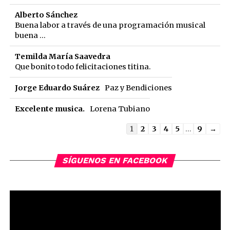
Alberto Sánchez
Buena labor a través de una programación musical
buena ...
Temilda María Saavedra
Que bonito todo felicitaciones titina.
Jorge Eduardo Suárez
Paz y Bendiciones
Excelente musica.
Lorena Tubiano
Guestbook
1
2
3
4
5
...
9
→
list
navigation
SÍGUENOS EN FACEBOOK
Reproductor
de
vídeo