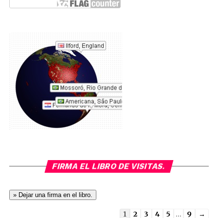
FIRMA EL LIBRO DE VISITAS.
Guestbook
1
2
3
4
5
...
9
→